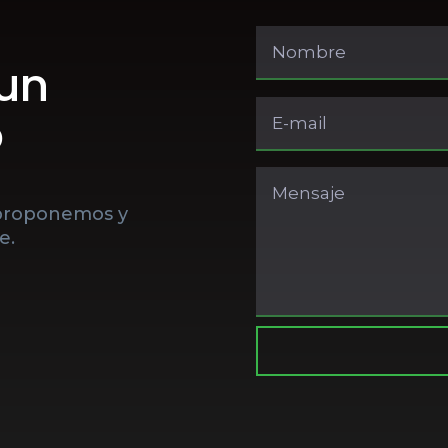
un 
o
 proponemos y
e.